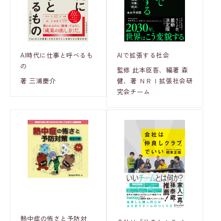
AI時代に仕事と呼べるも
AIで拡張する社会
の
監修 此本臣吾、編著 森
著 三浦慶介
健、著 ＮＲＩ拡張社会研
究会チーム
熱中症の怖さと予防対