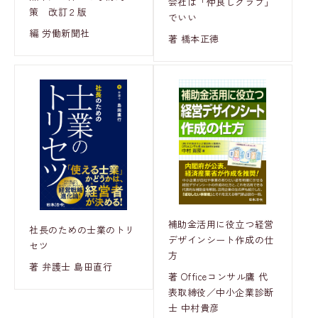
会社は「仲良しクラブ」
策 改訂２版
でいい
編 労働新聞社
著 橋本正徳
補助金活用に役立つ経営
社長のための士業のトリ
デザインシート作成の仕
セツ
方
著 弁護士 島田直行
著 Officeコンサル鷹 代
表取締役／中小企業診断
士 中村貴彦