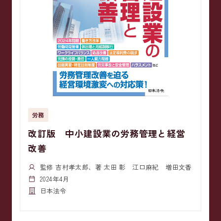
労務
改訂版 中小建設業の労務管理と経営
改善
監修 吉村孝太郎、著 太田 彰 江口麻紀 増田文香
2024年4月
日本法令