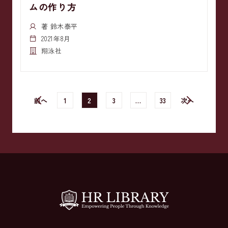
ムの作り方
著 鈴木泰平
2021年8月
翔泳社
前へ
1
2
3
…
33
次へ