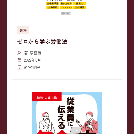
労務
ゼロから学ぶ労働法
著 原昌登
2022年6月
経営書院