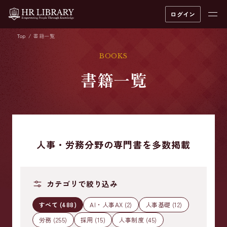
ログイン
Top
書籍一覧
BOOKS
書籍一覧
人事・労務分野の専門書を多数掲載
カテゴリで絞り込み
すべて (488)
AI・人事AX (2)
人事基礎 (12)
労務 (255)
採用 (15)
人事制度 (45)