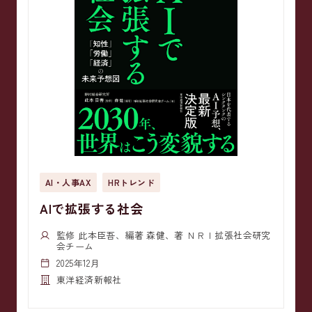
AI・人事AX
HRトレンド
AIで拡張する社会
監修 此本臣吾、編著 森健、著 ＮＲＩ拡張社会研究
会チーム
2025年12月
東洋経済新報社