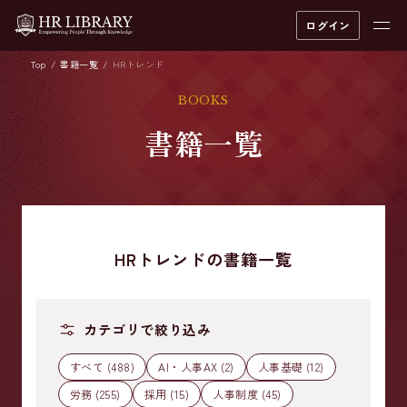
ログイン
Top
書籍一覧
HRトレンド
BOOKS
書籍一覧
HRトレンドの書籍一覧
カテゴリで絞り込み
すべて (488)
AI・人事AX (2)
人事基礎 (12)
労務 (255)
採用 (15)
人事制度 (45)