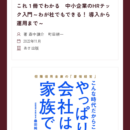
これ１冊でわかる 中小企業のHRテッ
ク入門～わが社でもできる！ 導入から
運用まで～
著 森中謙介 町田耕一
2022年11月
あさ出版