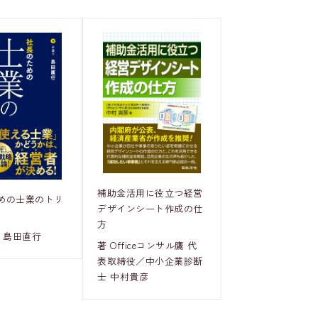
補助金活用に役立つ経営
めの士業のトリ
デザインシート作成の仕
方
 島田直行
著 Officeコンサル鷹 代
表取締役／中小企業診断
士 中村貴彦