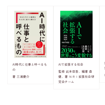
AI時代に仕事と呼べるも
AIで拡張する社会
の
監修 此本臣吾、編著 森
著 三浦慶介
健、著 ＮＲＩ拡張社会研
究会チーム