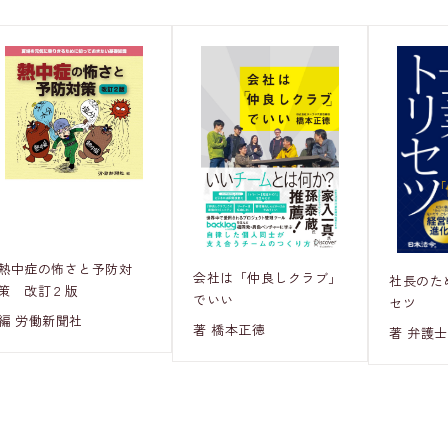
熱中症の怖さと予防対
会社は「仲良しクラブ」
社長のた
策 改訂２版
でいい
セツ
編 労働新聞社
著 橋本正徳
著 弁護士