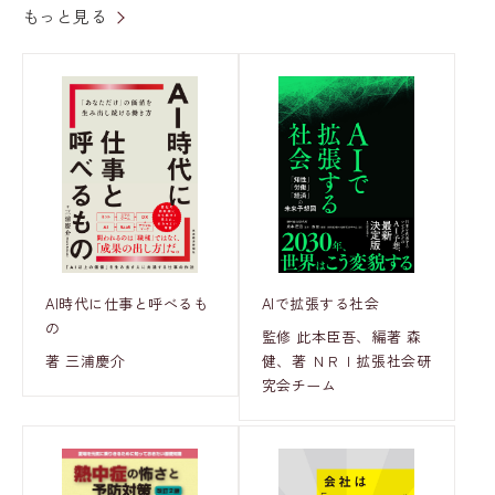
もっと見る
AI時代に仕事と呼べるも
AIで拡張する社会
の
監修 此本臣吾、編著 森
著 三浦慶介
健、著 ＮＲＩ拡張社会研
究会チーム