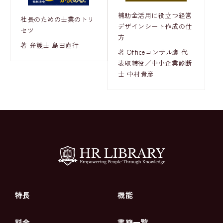
補助金活用に役立つ経営
社長のための士業のトリ
デザインシート作成の仕
セツ
方
著 弁護士 島田直行
著 Officeコンサル鷹 代
表取締役／中小企業診断
士 中村貴彦
特長
機能
料金
書籍一覧