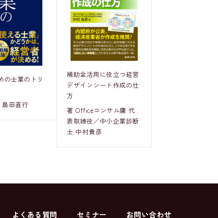
補助金活用に役立つ経営
めの士業のトリ
デザインシート作成の仕
方
 島田直行
著 Officeコンサル鷹 代
表取締役／中小企業診断
士 中村貴彦
よくある質問
セミナー
お問い合わせ