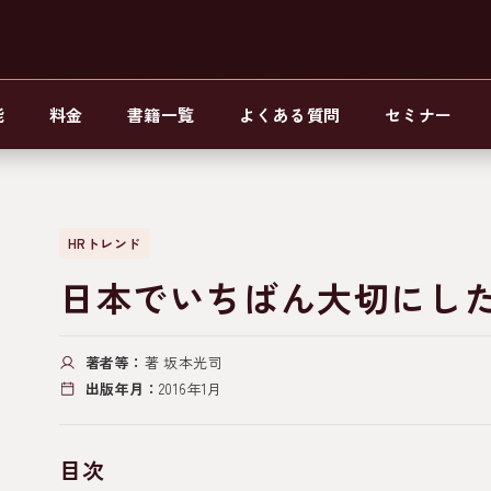
能
料金
書籍一覧
よくある質問
セミナー
HRトレンド
日本でいちばん大切にし
著者等：
著 坂本光司
出版年月：
2016年1月
目次