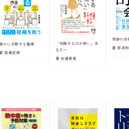
奇跡の会
「判断するのが怖い」あ
静かに分断する職場
著 那波
なたへ
著 高橋克徳
著 佐藤恵美