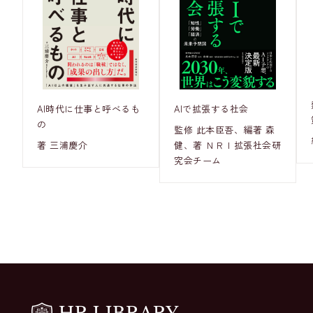
AI時代に仕事と呼べるも
AIで拡張する社会
の
監修 此本臣吾、編著 森
著 三浦慶介
健、著 ＮＲＩ拡張社会研
究会チーム