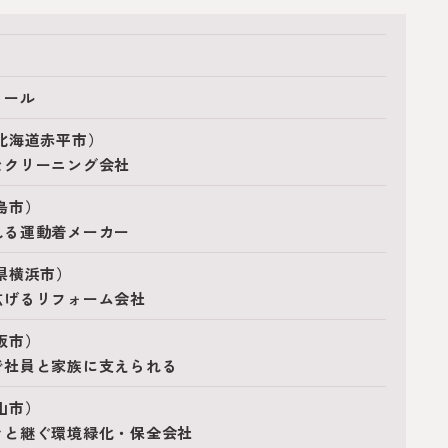
メール
北海道赤平市）
なクリーニング会社
島市）
れる運動着メーカー
県横浜市）
広げるリフォーム会社
阪市）
で社員と家族に支えられる
山市）
々と継ぐ環境緑化・保全会社