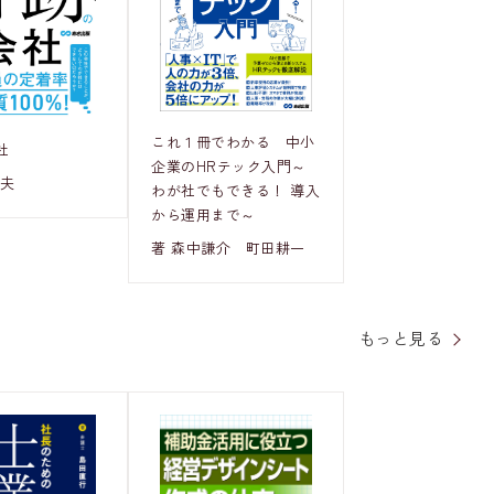
これ１冊でわかる 中小
社
企業のHRテック入門～
和夫
わが社でもできる！ 導入
から運用まで～
著 森中謙介 町田耕一
もっと見る