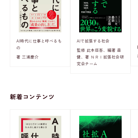
AI時代に仕事と呼べるも
AIで拡張する社会
の
監修 此本臣吾、編著 森
著 三浦慶介
健、著 ＮＲＩ拡張社会研
究会チーム
新着コンテンツ