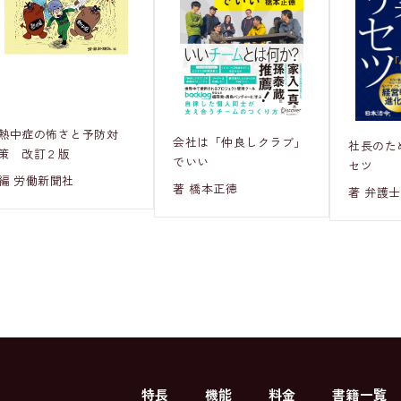
熱中症の怖さと予防対
会社は「仲良しクラブ」
社長のた
策 改訂２版
でいい
セツ
編 労働新聞社
著 橋本正徳
著 弁護士
特長
機能
料金
書籍一覧