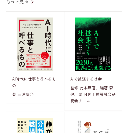
もっと見る
AI時代に仕事と呼べるも
AIで拡張する社会
の
監修 此本臣吾、編著 森
著 三浦慶介
健、著 ＮＲＩ拡張社会研
究会チーム