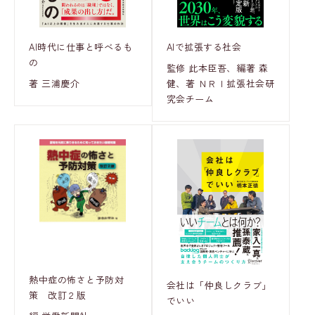
AI時代に仕事と呼べるも
AIで拡張する社会
の
監修 此本臣吾、編著 森
著 三浦慶介
健、著 ＮＲＩ拡張社会研
究会チーム
熱中症の怖さと予防対
会社は「仲良しクラブ」
策 改訂２版
でいい