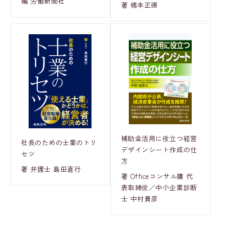
編 労働新聞社
著 橋本正徳
補助金活用に役立つ経営
社長のための士業のトリ
デザインシート作成の仕
セツ
方
著 弁護士 島田直行
著 Officeコンサル鷹 代
表取締役／中小企業診断
士 中村貴彦