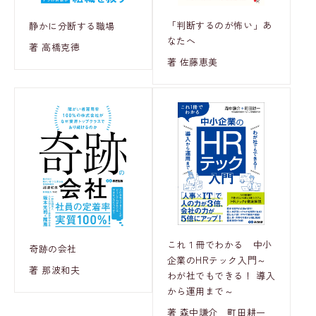
「判断するのが怖い」あ
静かに分断する職場
なたへ
著 高橋克徳
著 佐藤恵美
これ１冊でわかる 中小
奇跡の会社
企業のHRテック入門～
著 那波和夫
わが社でもできる！ 導入
から運用まで～
著 森中謙介 町田耕一