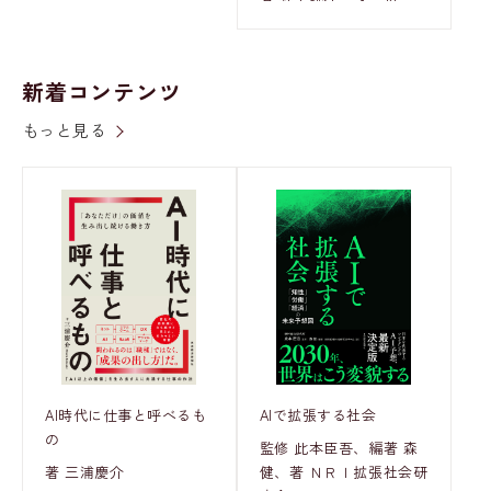
新着コンテンツ
もっと見る
AI時代に仕事と呼べるも
AIで拡張する社会
の
監修 此本臣吾、編著 森
著 三浦慶介
健、著 ＮＲＩ拡張社会研