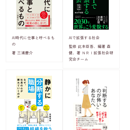
AI時代に仕事と呼べるも
AIで拡張する社会
の
監修 此本臣吾、編著 森
著 三浦慶介
健、著 ＮＲＩ拡張社会研
究会チーム