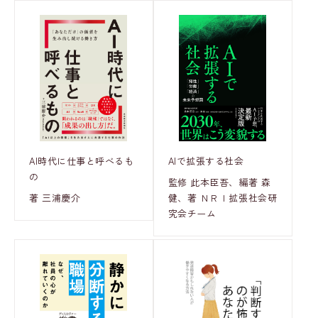
AI時代に仕事と呼べるも
AIで拡張する社会
の
監修 此本臣吾、編著 森
著 三浦慶介
健、著 ＮＲＩ拡張社会研
究会チーム