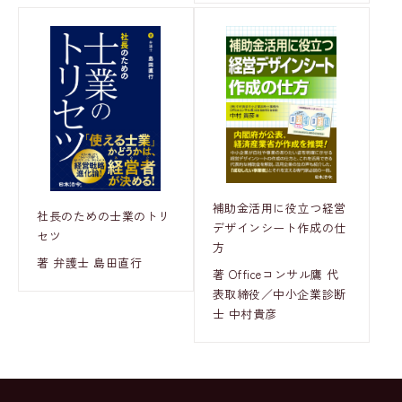
補助金活用に役立つ経営
社長のための士業のトリ
デザインシート作成の仕
セツ
方
著 弁護士 島田直行
著 Officeコンサル鷹 代
表取締役／中小企業診断
士 中村貴彦