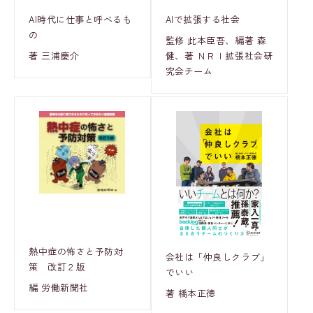
AI時代に仕事と呼べるも
AIで拡張する社会
の
監修 此本臣吾、編著 森
著 三浦慶介
健、著 ＮＲＩ拡張社会研
究会チーム
熱中症の怖さと予防対
会社は「仲良しクラブ」
策 改訂２版
でいい
編 労働新聞社
著 橋本正徳