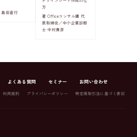
デザインシート作成の仕
方
 島田直行
著 Officeコンサル鷹 代
表取締役／中小企業診断
士 中村貴彦
よくある質問
セミナー
お問い合わせ
利用規約
プライバシーポリシー
特定商取引法に基づく表記