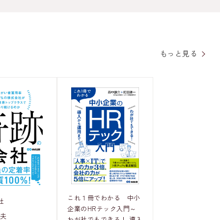
もっと見る
これ１冊でわかる 中小
社
企業のHRテック入門～
和夫
わが社でもできる！ 導入