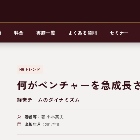
能
料金
書籍一覧
よくある質問
セミナー
HRトレンド
何がベンチャーを急成長
経営チームのダイナミズム
著者等：
著 小林英夫
出版年月：
2017年8月