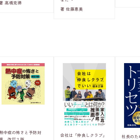
著 高橋克徳
著 佐藤恵美
熱中症の怖さと予防対
会社は「仲良しクラブ」
社長のた
策 改訂２版