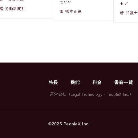
でいい
セツ
編 労働新聞社
著 橋本正徳
著 弁護士
特長
機能
料金
書籍一覧
運営会社（
Legal Technology
・
PeopleX Inc.
）
©2025 PeopleX Inc.