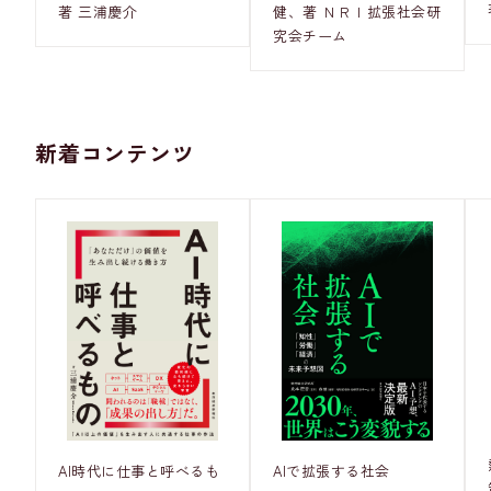
著 三浦慶介
健、著 ＮＲＩ拡張社会研
究会チーム
新着コンテンツ
AI時代に仕事と呼べるも
AIで拡張する社会