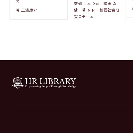
の
監修 此本臣吾、編著 森
著 三浦慶介
健、著 ＮＲＩ拡張社会研
究会チーム