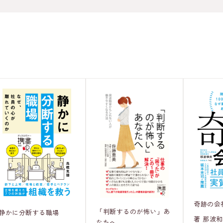
奇跡の会
「判断するのが怖い」あ
静かに分断する職場
著 那波
なたへ