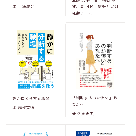
著 三浦慶介
健、著 ＮＲＩ拡張社会研
究会チーム
「判断するのが怖い」あ
静かに分断する職場
なたへ
著 高橋克徳
著 佐藤恵美