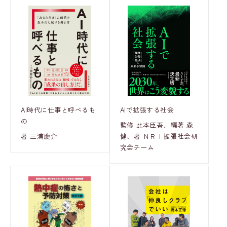
AI時代に仕事と呼べるも
AIで拡張する社会
の
監修 此本臣吾、編著 森
著 三浦慶介
健、著 ＮＲＩ拡張社会研
究会チーム