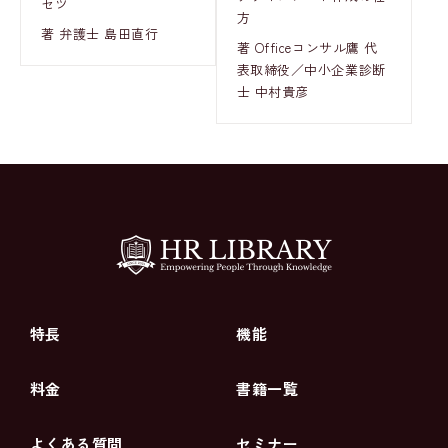
セツ
方
著 弁護士 島田直行
著 Officeコンサル鷹 代
表取締役／中小企業診断
士 中村貴彦
特長
機能
料金
書籍一覧
よくある質問
セミナー