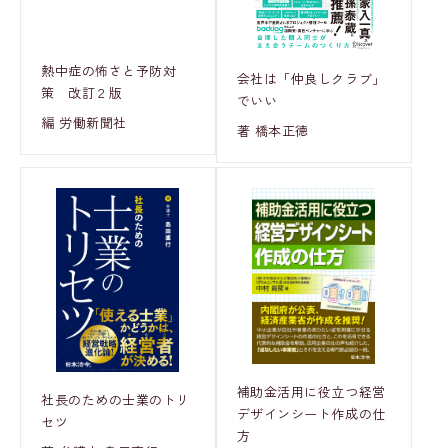
熱中症の怖さと予防対
会社は「仲良しクラブ」
策 改訂２版
でいい
編 労働新聞社
著 橋本正徳
補助金活用に役立つ経営
社長のための士業のトリ
デザインシート作成の仕
セツ
方