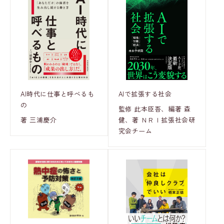
AI時代に仕事と呼べるも
AIで拡張する社会
の
監修 此本臣吾、編著 森
著 三浦慶介
健、著 ＮＲＩ拡張社会研
究会チーム