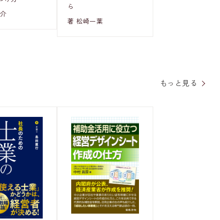
ら
陽介
著 松崎一葉
もっと見る