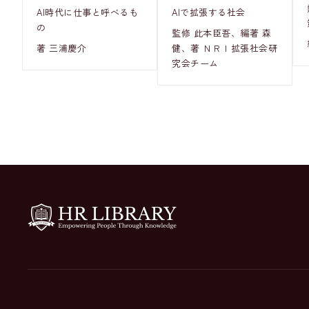
AI時代に仕事と呼べるも
AIで拡張する社会
の
監修 此本臣吾、編著 森
著 三浦慶介
健、著 ＮＲＩ拡張社会研
究会チーム