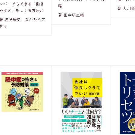
ンバーでもできる「働き
略
著 大川
やすさ」をつくる方法70
著 田中研之輔
著 塩見康史 なかむらア
サミ