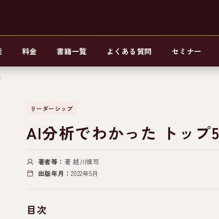
能
料金
書籍一覧
よくある質問
セミナー
術
リーダーシップ
AI分析でわかった トップ
著者等：
著 越川慎司
出版年月：
2022年5月
目次