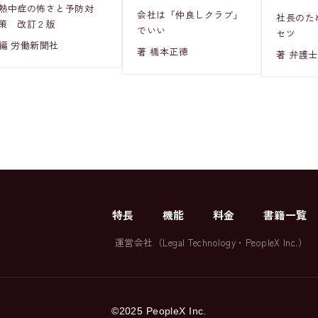
熱中症の怖さと予防対
会社は「仲良しクラブ」
社長のた
策 改訂２版
でいい
セツ
編 労働新聞社
著 橋本正徳
著 弁護士
特長
機能
料金
書籍一覧
運営会社（
Legal Technology
・
PeopleX Inc.
）
©2025 PeopleX Inc.