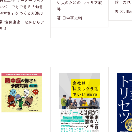
的安全性 リーダーでもメ
盤」の見
い人のための キャリア戦
ンバーでもできる「働き
略
著 大川
やすさ」をつくる方法70
著 田中研之輔
著 塩見康史 なかむらア
サミ