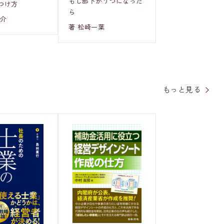
もし部下がうつになった
つけ方
ら
陽介
著 松崎一葉
もっと見る