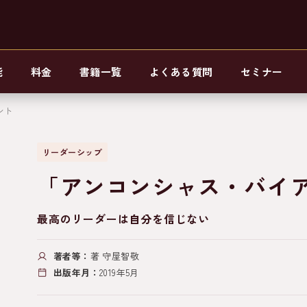
能
料金
書籍一覧
よくある質問
セミナー
ント
リーダーシップ
「アンコンシャス・バイ
最高のリーダーは自分を信じない
著者等：
著 守屋智敬
出版年月：
2019年5月