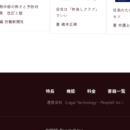
熱中症の怖さと予防対
会社は「仲良しクラブ」
社長のた
策 改訂２版
でいい
セツ
編 労働新聞社
著 橋本正徳
著 弁護士
特長
機能
料金
書籍一覧
運営会社（
Legal Technology
・
PeopleX Inc.
）