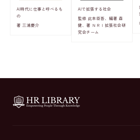
AI時代に仕事と呼べるも
AIで拡張する社会
の
監修 此本臣吾、編著 森
著 三浦慶介
健、著 ＮＲＩ拡張社会研
究会チーム