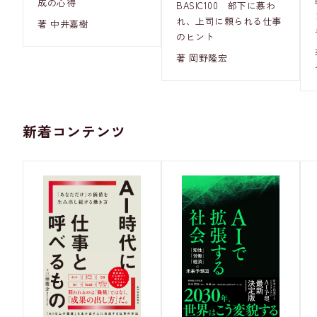
成の心得
BASIC100 部下に慕わ
れ、上司に頼られる仕事
著 中井嘉樹
のヒント
著 岡野隆宏
新着コンテンツ