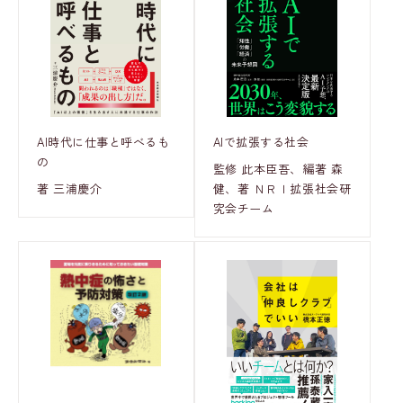
AI時代に仕事と呼べるも
AIで拡張する社会
の
監修 此本臣吾、編著 森
著 三浦慶介
健、著 ＮＲＩ拡張社会研
究会チーム