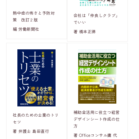
熱中症の怖さと予防対
会社は「仲良しクラブ」
策 改訂２版
でいい
編 労働新聞社
著 橋本正徳
補助金活用に役立つ経営
社長のための士業のトリ
デザインシート作成の仕
セツ
方
著 弁護士 島田直行
著 Officeコンサル鷹 代