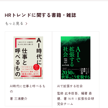
HRトレンドに関する書籍・雑誌
もっと見る
AI時代に仕事と呼べるも
AIで拡張する社会
の
監修 此本臣吾、編著 森
著 三浦慶介
健、著 ＮＲＩ拡張社会研
究会チーム