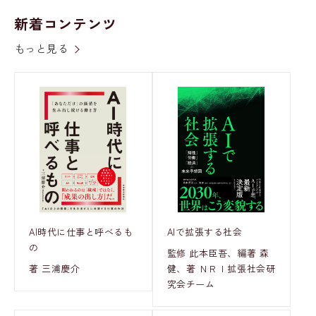
新着コンテンツ
もっと見る
AI時代に仕事と呼べるも
AIで拡張する社会
の
監修 此本臣吾、編著 森
著 三浦慶介
健、著 ＮＲＩ拡張社会研
究会チーム