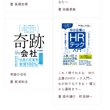
なたへ
著 高橋克徳
著 佐藤恵美
これ１冊でわかる 中小
奇跡の会社
企業のHRテック入門～
著 那波和夫
わが社でもできる！ 導入
から運用まで～
著 森中謙介 町田耕一