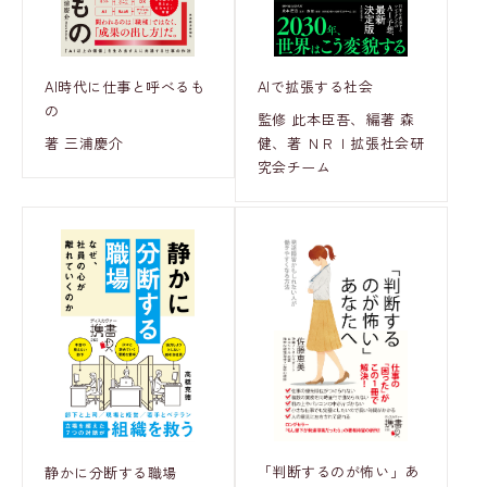
AI時代に仕事と呼べるも
AIで拡張する社会
の
監修 此本臣吾、編著 森
著 三浦慶介
健、著 ＮＲＩ拡張社会研
究会チーム
「判断するのが怖い」あ
静かに分断する職場