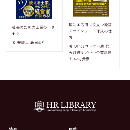
補助金活用に役立つ経営
社長のための士業のトリ
デザインシート作成の仕
セツ
方
著 弁護士 島田直行
著 Officeコンサル鷹 代
表取締役／中小企業診断
士 中村貴彦
特長
機能