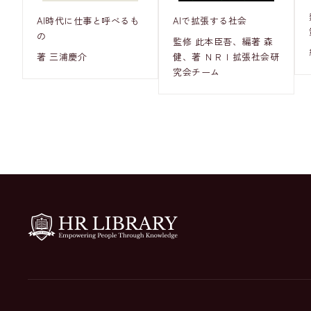
AI時代に仕事と呼べるも
AIで拡張する社会
の
監修 此本臣吾、編著 森
著 三浦慶介
健、著 ＮＲＩ拡張社会研
究会チーム