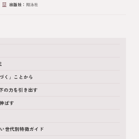
出版社：
翔泳社
代
づく」ことから
下の力を引き出す
伸ばす
たい世代別特徴ガイド