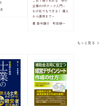
これ１冊でわかる 中小
社
企業のHRテック入門～
和夫
わが社でもできる！ 導入
から運用まで～
著 森中謙介 町田耕一
もっと見る