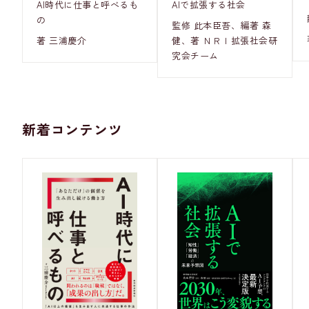
AI時代に仕事と呼べるも
AIで拡張する社会
の
監修 此本臣吾、編著 森
著 三浦慶介
健、著 ＮＲＩ拡張社会研
究会チーム
新着コンテンツ