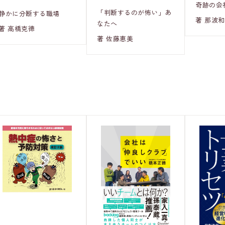
奇跡の会
「判断するのが怖い」あ
静かに分断する職場
著 那波
なたへ
著 高橋克徳
著 佐藤恵美