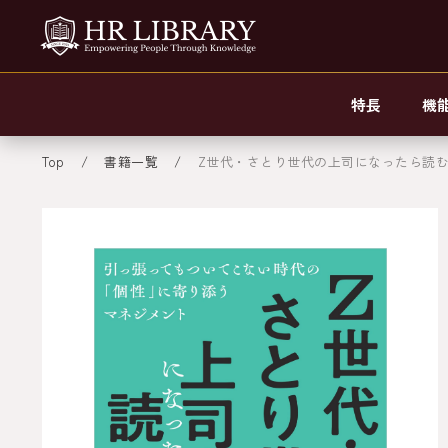
特長
機
Top
書籍一覧
Z世代・さとり世代の上司になったら読