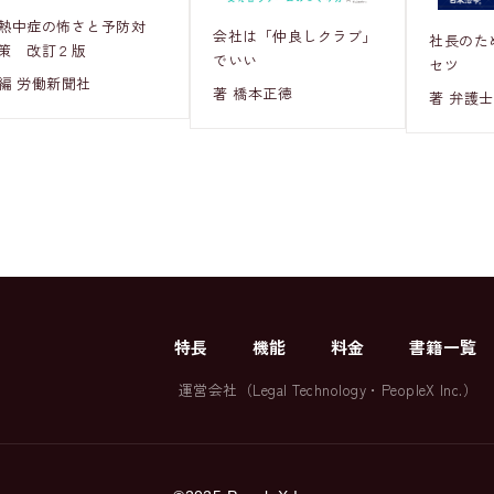
熱中症の怖さと予防対
会社は「仲良しクラブ」
社長のた
策 改訂２版
でいい
セツ
編 労働新聞社
著 橋本正徳
著 弁護士
特長
機能
料金
書籍一覧
運営会社（
Legal Technology
・
PeopleX Inc.
）