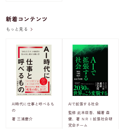
新着コンテンツ
もっと見る
AI時代に仕事と呼べるも
AIで拡張する社会
の
監修 此本臣吾、編著 森
著 三浦慶介
健、著 ＮＲＩ拡張社会研
究会チーム