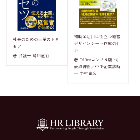
補助金活用に役立つ経営
社長のための士業のトリ
デザインシート作成の仕
セツ
方
著 弁護士 島田直行
著 Officeコンサル鷹 代
表取締役／中小企業診断
士 中村貴彦