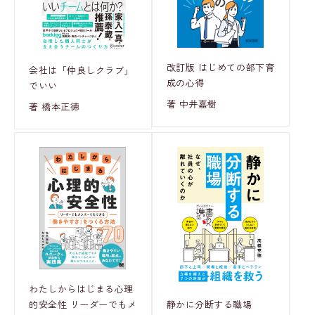
改訂版 はじめての部下育
会社は「仲良しクラブ」
成の心得
でいい
著 中井嘉樹
著 橋本正徳
わたしからはじまる心理
静かに分断する職場
的安全性 リーダーでもメ