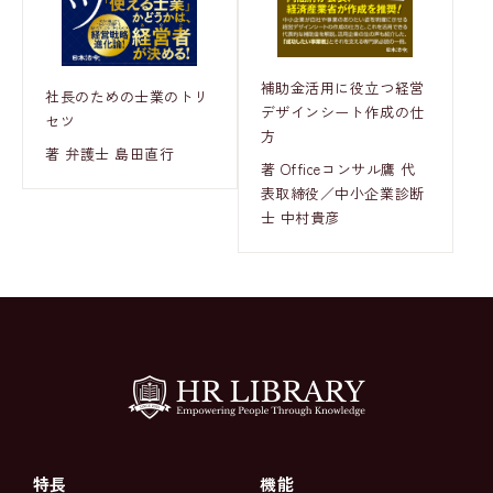
補助金活用に役立つ経営
社長のための士業のトリ
デザインシート作成の仕
セツ
方
著 弁護士 島田直行
著 Officeコンサル鷹 代
表取締役／中小企業診断
士 中村貴彦
特長
機能