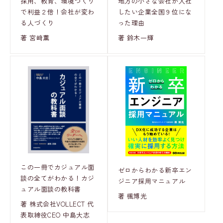
採用、教育、環境づくり
地方の小さな会社が入社
で利益２倍！会社が変わ
したい企業全国９位にな
る人づくり
った理由
著 宮﨑薫
著 鈴木一輝
この一冊でカジュアル面
ゼロからわかる新卒エン
談の全てがわかる！カジ
ジニア採用マニュアル
ュアル面談の教科書
著 楓博光
著 株式会社VOLLECT 代
表取締役CEO 中島大志