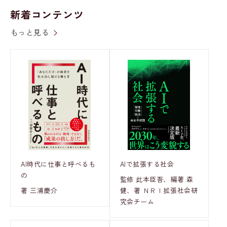
新着コンテンツ
もっと見る
AI時代に仕事と呼べるも
AIで拡張する社会
の
監修 此本臣吾、編著 森
著 三浦慶介
健、著 ＮＲＩ拡張社会研
究会チーム