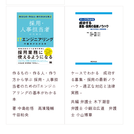
作るもの・作る人・作り
ケースでわかる 成功す
方から学ぶ 採用・人事担
る募集・採用の最新ノウ
当者のためのITエンジニ
ハウ－適正な対応と法律
アリングの基本がわかる
実務－
本
共編 弁護士 木下潮音
著 中島佑悟 高濱隆輔
弁護士 小鍛冶広道 弁護
千田和央
士 小山博章