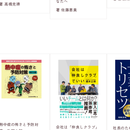
なたへ
著 高橋克徳
著 佐藤恵美
熱中症の怖さと予防対
会社は「仲良しクラブ」
社長のた