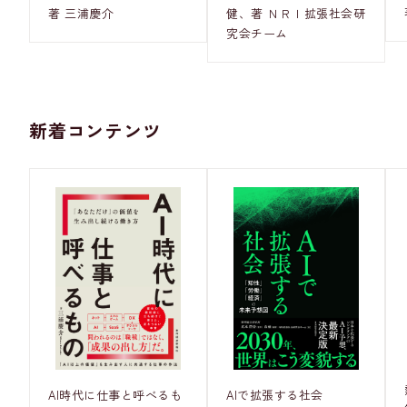
著 三浦慶介
健、著 ＮＲＩ拡張社会研
究会チーム
新着コンテンツ
AI時代に仕事と呼べるも
AIで拡張する社会