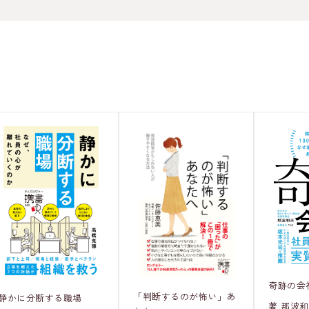
奇跡の会
「判断するのが怖い」あ
静かに分断する職場
著 那波