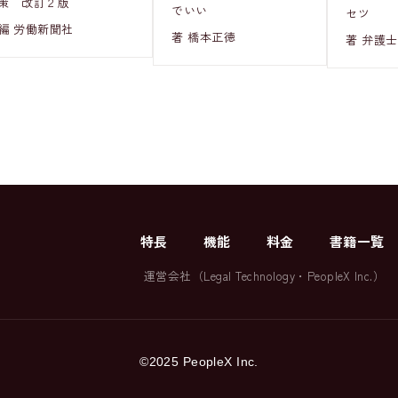
策 改訂２版
でいい
セツ
編 労働新聞社
著 橋本正徳
著 弁護士
特長
機能
料金
書籍一覧
運営会社（
Legal Technology
・
PeopleX Inc.
）
©2025 PeopleX Inc.