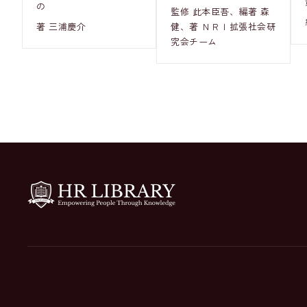
の
監修 此本臣吾、編著 森
著 三浦慶介
健、著 ＮＲＩ拡張社会研
究会チーム