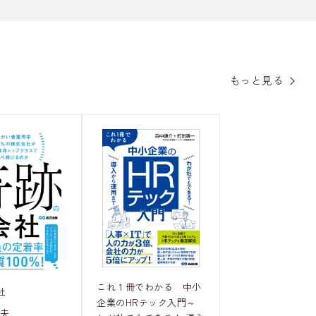
もっと見る
これ１冊でわかる 中小
社
企業のHRテック入門～
和夫