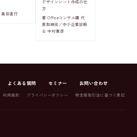
デザインシート作成の仕
方
 島田直行
著 Officeコンサル鷹 代
表取締役／中小企業診断
士 中村貴彦
よくある質問
セミナー
お問い合わせ
利用規約
プライバシーポリシー
特定商取引法に基づく表記