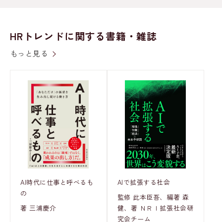
HRトレンドに関する書籍・雑誌
もっと見る
AI時代に仕事と呼べるも
AIで拡張する社会
の
監修 此本臣吾、編著 森
著 三浦慶介
健、著 ＮＲＩ拡張社会研
究会チーム