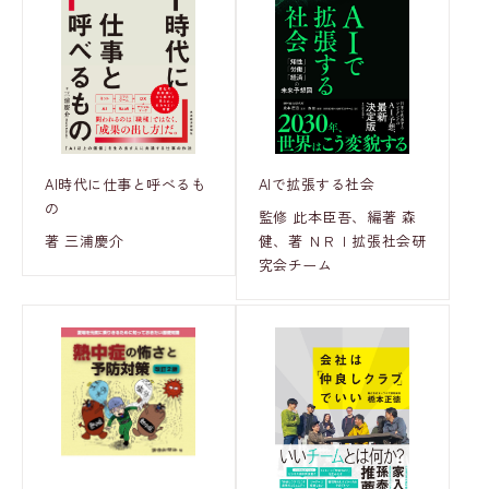
AI時代に仕事と呼べるも
AIで拡張する社会
の
監修 此本臣吾、編著 森
著 三浦慶介
健、著 ＮＲＩ拡張社会研
究会チーム