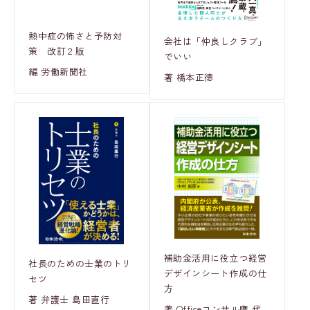
熱中症の怖さと予防対
会社は「仲良しクラブ」
策 改訂２版
でいい
編 労働新聞社
著 橋本正徳
補助金活用に役立つ経営
社長のための士業のトリ
デザインシート作成の仕
セツ
方
著 弁護士 島田直行
著 Officeコンサル鷹 代