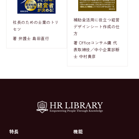
補助金活用に役立つ経営
社長のための士業のトリ
デザインシート作成の仕
セツ
方
著 弁護士 島田直行
著 Officeコンサル鷹 代
表取締役／中小企業診断
士 中村貴彦
特長
機能