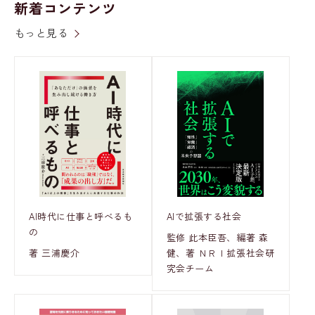
新着コンテンツ
もっと見る
AI時代に仕事と呼べるも
AIで拡張する社会
の
監修 此本臣吾、編著 森
著 三浦慶介
健、著 ＮＲＩ拡張社会研
究会チーム