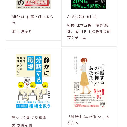
AI時代に仕事と呼べるも
AIで拡張する社会
の
監修 此本臣吾、編著 森
著 三浦慶介
健、著 ＮＲＩ拡張社会研
究会チーム
「判断するのが怖い」あ
静かに分断する職場
なたへ
著 高橋克徳