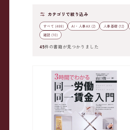
カテゴリで絞り込み
すべて (488)
AI・人事AX (2)
人事基礎 (12)
雑誌 (10)
45
件の書籍が見つかりました