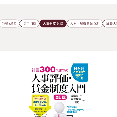
労務 (255)
採用 (15)
人事制度 (45)
人材・組織開発 (63)
戦略人事