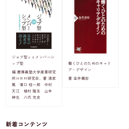
ジョブ型ｖｓメンバーシ
ップ型
働くひとのためのキャリ
ア・デザイン
編 慶應義塾大学産業研究
所ＨＲＭ研究会、著 清家
著 金井壽宏
篤 濱口 桂一郎 中村
天江 植村 隆生 山本
紳也 八代 充史
新着コンテンツ