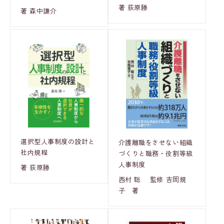
著 荻原勝
著 森中謙介
選択型人事制度の設計と
介護離職をさせない組織
社内規程
づくりと職務・役割等級
人事制度
著 荻原勝
西村 聡 監修 吉岡規
子 著