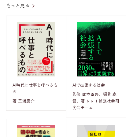
もっと見る
AI時代に仕事と呼べるも
AIで拡張する社会
の
監修 此本臣吾、編著 森
著 三浦慶介
健、著 ＮＲＩ拡張社会研
究会チーム