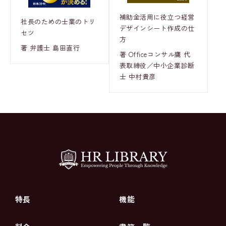
補助金活用に役立つ経営
社長のための士業のトリ
デザインシート作成の仕
セツ
方
著 弁護士 島田直行
著 Officeコンサル鷹 代
表取締役／中小企業診断
士 中村貴彦
特長
機能