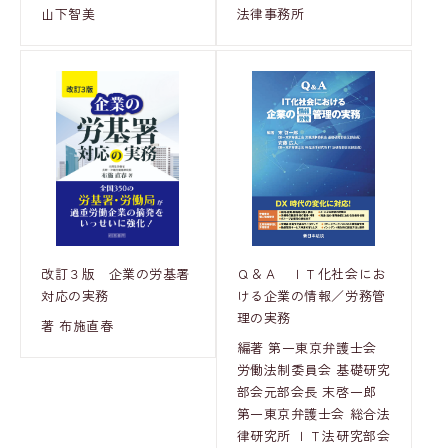
法律事務所
山下智美
改訂３版 企業の労基署
Ｑ＆Ａ ＩＴ化社会にお
対応の実務
ける企業の情報／労務管
理の実務
著 布施直春
編著 第一東京弁護士会
労働法制委員会 基礎研究
部会元部会長 末啓一郎
第一東京弁護士会 総合法
律研究所 ＩＴ法研究部会