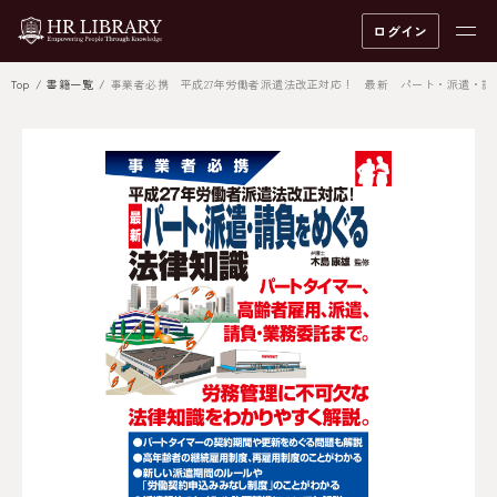
ログイン
Top
書籍一覧
事業者必携 平成27年労働者派遣法改正対応！ 最新 パート・派遣・請