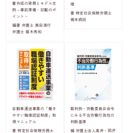
書作成の実務とモデル文
理
例－事前準備・記載のポ
著 特定社会保険労務士
イント－
橋本將詞
編著 弁護士 黒田清行
弁護士 猿木秀和
裁判例・労働委員会命令
自動車運送事業の「働き
にみる不当労働行為性の
やすい職場認証制度」取
判断基準
得マニュアル
編 弁護士法人髙井・岡芹
著 特定社会保険労務士