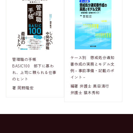
ケース別 懲戒処分通知
管理職の手帳
書作成の実務とモデル文
BASIC100 部下に慕わ
例－事前準備・記載のポ
れ、上司に頼られる仕事
イント－
のヒント
編著 弁護士 黒田清行
著 岡野隆宏
弁護士 猿木秀和