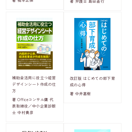
著 橋本正徳
著 弁護士 島田直行
補助金活用に役立つ経営
改訂版 はじめての部下育
デザインシート作成の仕
成の心得
方
著 中井嘉樹
著 Officeコンサル鷹 代
表取締役／中小企業診断
士 中村貴彦