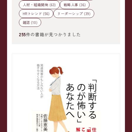
人材・組織開発 (63)
戦略人事 (36)
HRトレンド (56)
リーダーシップ (39)
雑誌 (10)
255
件の書籍が見つかりました