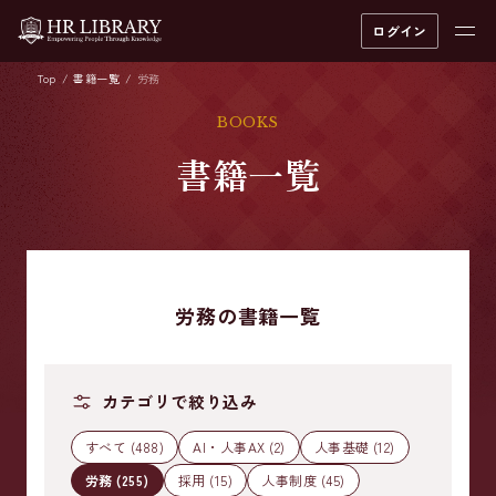
ログイン
Top
書籍一覧
労務
BOOKS
書籍一覧
労務の書籍一覧
カテゴリで絞り込み
すべて (488)
AI・人事AX (2)
人事基礎 (12)
労務 (255)
採用 (15)
人事制度 (45)