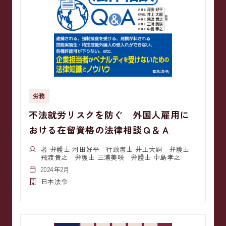
労務
不法就労リスクを防ぐ 外国人雇用に
おける在留資格の法律相談Ｑ＆Ａ
著 弁護士 河田好平 行政書士 井上大嗣 弁護士
飛渡貴之 弁護士 三浦美咲 弁護士 中島孝之
2024年2月
日本法令