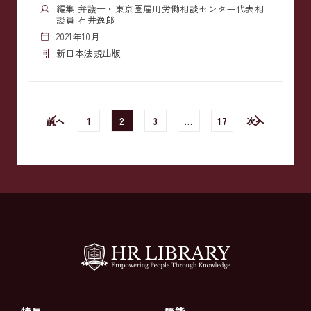
編集 弁護士・東京圏雇用労働相談センター代表相
談員 石井逸郎
2021年10月
新日本法規出版
前へ
1
2
3
…
17
次へ