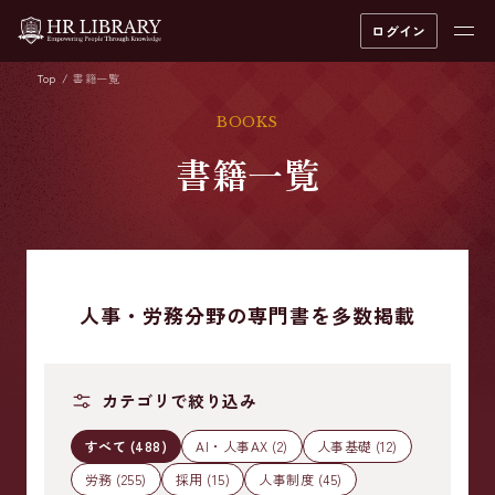
ログイン
Top
書籍一覧
BOOKS
書籍一覧
人事・労務分野の専門書を多数掲載
カテゴリで絞り込み
すべて (488)
AI・人事AX (2)
人事基礎 (12)
労務 (255)
採用 (15)
人事制度 (45)