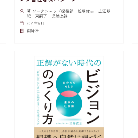
著 ワークショップ探検部 松場俊夫 広江朋
紀 東嗣了 児浦良裕
2021年6月
翔泳社