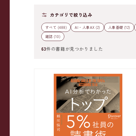
カテゴリで絞り込み
すべて (488)
AI・人事AX (2)
人事基礎 (12)
雑誌 (10)
63
件の書籍が見つかりました