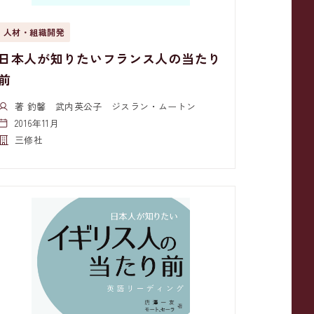
人材・組織開発
日本人が知りたいフランス人の当たり
前
著 釣馨 武内英公子 ジスラン・ムートン
2016年11月
三修社