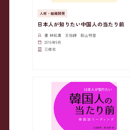
人材・組織開発
日本人が知りたい中国人の当たり前
著 林松濤 王怡韡 舩山明音
2016年9月
三修社