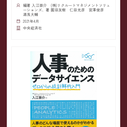
編著 入江崇介 (株)リクルートマネジメントソリュ
ーションズ、著 園田友樹 仁田光彦 宮澤俊彦
湯浅大輔
2021年4月
中央経済社