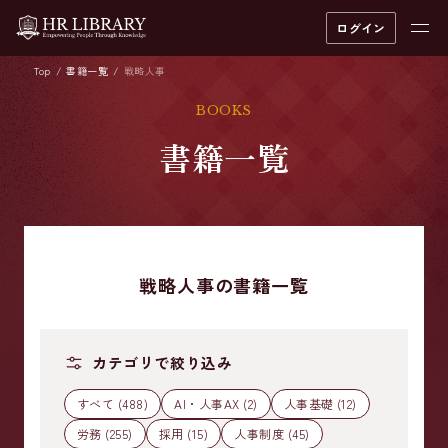
ログイン
Top
書籍一覧
戦略人事
BOOKS
書籍一覧
戦略人事の書籍一覧
カテゴリで絞り込み
すべて (488)
AI・人事AX (2)
人事基礎 (12)
労務 (255)
採用 (15)
人事制度 (45)