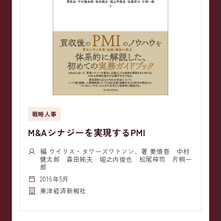
戦略人事
M&Aシナジーを実現するPMI
編 ウイリス・タワーズワトソン、著 要慎吾 中村
健太郎 森田純夫 堀之内俊也 松尾梓司 片桐一
郎
2016年5月
東洋経済新報社