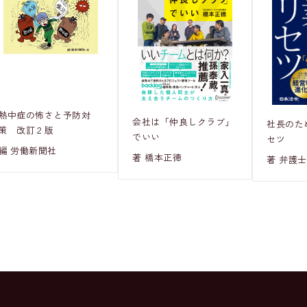
熱中症の怖さと予防対
会社は「仲良しクラブ」
社長のた
策 改訂２版
でいい
セツ
編 労働新聞社
著 橋本正徳
著 弁護士