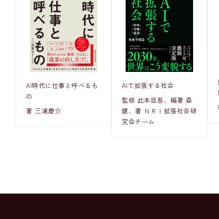
AI時代に仕事と呼べるも
AIで拡張する社会
の
監修 此本臣吾、編著 森
著 三浦慶介
健、著 ＮＲＩ拡張社会研
究会チーム