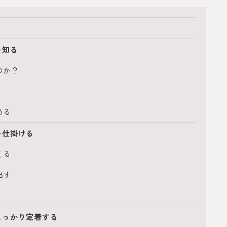
を知る
のか？
める
を仕掛ける
くる
出す
しっかり定着する