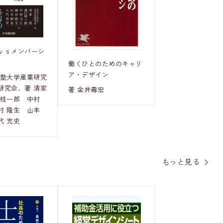
ｖｓメンバーシ
働くひとのためのキャリ
ア・デザイン
義塾大学産業研究
研究会、著 清家
著 金井壽宏
 桂一郎 中村
村 隆生 山本
代 充史
もっと見る