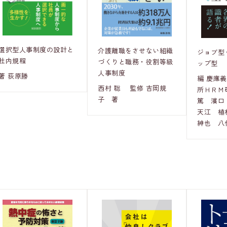
選択型人事制度の設計と
介護離職をさせない組織
ジョブ型
社内規程
づくりと職務・役割等級
ップ型
人事制度
著 荻原勝
編 慶應
西村 聡 監修 吉岡規
所ＨＲＭ
子 著
篤 濱口
天江 植
紳也 八