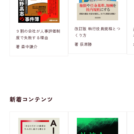
改訂版 執行役員規程とつ
９割の会社が人事評価制
くり方
度で失敗する理由
著 荻原勝
著 森中謙介
新着コンテンツ