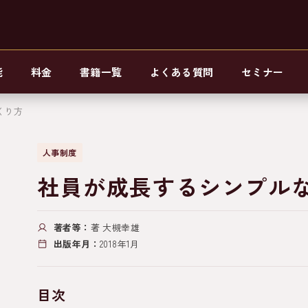
能
料金
書籍一覧
よくある質問
セミナー
くり方
人事制度
社員が成長するシンプル
著者等：
著 大槻幸雄
出版年月：
2018年1月
目次