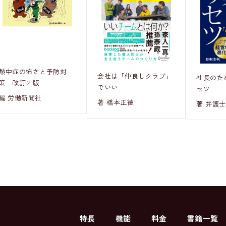
熱中症の怖さと予防対
会社は「仲良しクラブ」
社長のた
策 改訂２版
でいい
セツ
編 労働新聞社
著 橋本正徳
著 弁護士
特長
機能
料金
書籍一覧