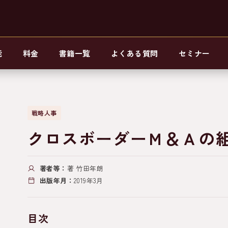
能
料金
書籍一覧
よくある質問
セミナー
Ｉ
戦略人事
クロスボーダーＭ＆Ａの
著者等：
著 竹田年朗
出版年月：
2019年3月
目次