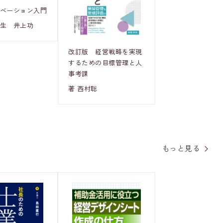
ノベーション入門
邦生 井上功
改訂版 経営戦略を実現
するための目標管理と人
事考課
著 西村聡
もっと見る