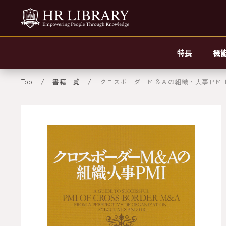
特長
機
Top
書籍一覧
クロスボーダーＭ＆Ａの組織・人事ＰＭ