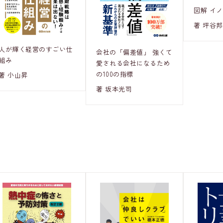
図解 イ
著 坪谷
人が輝く経営のすごい仕
会社の「偏差値」 強くて
組み
愛される会社になるため
の100の指標
著 小山昇
著 坂本光司