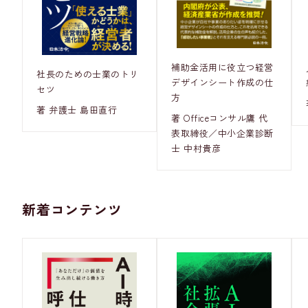
補助金活用に役立つ経営
社長のための士業のトリ
デザインシート作成の仕
セツ
方
著 弁護士 島田直行
著 Officeコンサル鷹 代
表取締役／中小企業診断
士 中村貴彦
新着コンテンツ