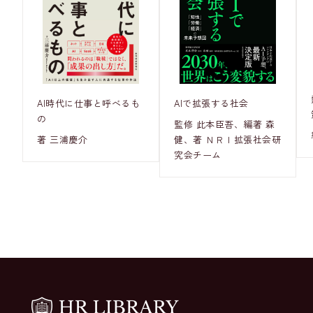
AI時代に仕事と呼べるも
AIで拡張する社会
の
監修 此本臣吾、編著 森
著 三浦慶介
健、著 ＮＲＩ拡張社会研
究会チーム