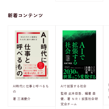
新着コンテンツ
AI時代に仕事と呼べるも
AIで拡張する社会
の
監修 此本臣吾、編著 森
著 三浦慶介
健、著 ＮＲＩ拡張社会研
究会チーム