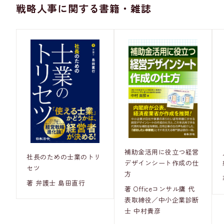
戦略人事に関する書籍・雑誌
補助金活用に役立つ経営
社長のための士業のトリ
デザインシート作成の仕
セツ
方
著 弁護士 島田直行
著 Officeコンサル鷹 代
表取締役／中小企業診断
士 中村貴彦