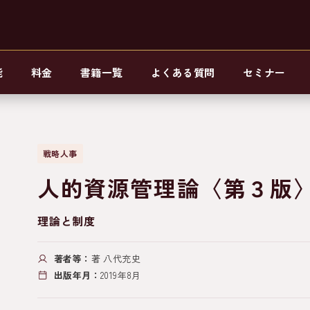
能
料金
書籍一覧
よくある質問
セミナー
戦略人事
人的資源管理論〈第３版
理論と制度
著者等：
著 八代充史
出版年月：
2019年8月