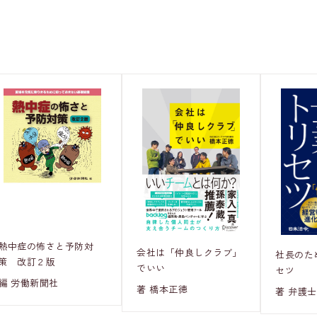
熱中症の怖さと予防対
会社は「仲良しクラブ」
社長のた
策 改訂２版
でいい
セツ
編 労働新聞社
著 橋本正徳
著 弁護士