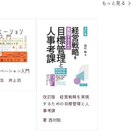
もっと見る
ノベーション入門
邦生 井上功
改訂版 経営戦略を実現
するための目標管理と人
事考課
著 西村聡