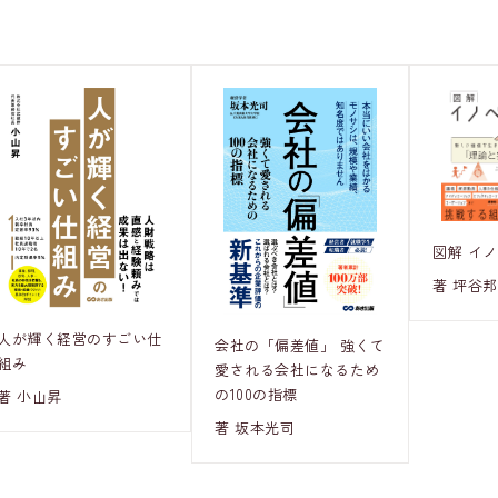
図解 イ
著 坪谷
人が輝く経営のすごい仕
会社の「偏差値」 強くて
組み
愛される会社になるため
の100の指標
著 小山昇
著 坂本光司