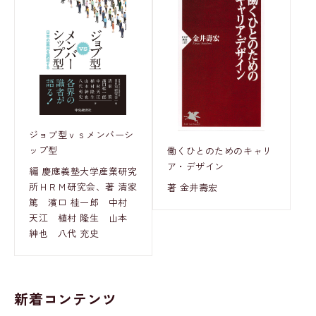
ジョブ型ｖｓメンバーシ
ップ型
働くひとのためのキャリ
ア・デザイン
編 慶應義塾大学産業研究
所ＨＲＭ研究会、著 清家
著 金井壽宏
篤 濱口 桂一郎 中村
天江 植村 隆生 山本
紳也 八代 充史
新着コンテンツ