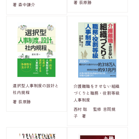
著 荻原勝
著 森中謙介
選択型人事制度の設計と
介護離職をさせない組織
社内規程
づくりと職務・役割等級
人事制度
著 荻原勝
西村 聡 監修 吉岡規
子 著