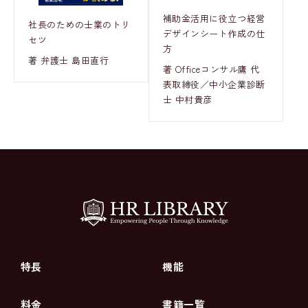
補助金活用に役立つ経営
社長のための士業のトリ
デザインシート作成の仕
セツ
方
著 弁護士 島田直行
著 Officeコンサル鷹 代
表取締役／中小企業診断
士 中村貴彦
特長
機能
料金
書籍一覧