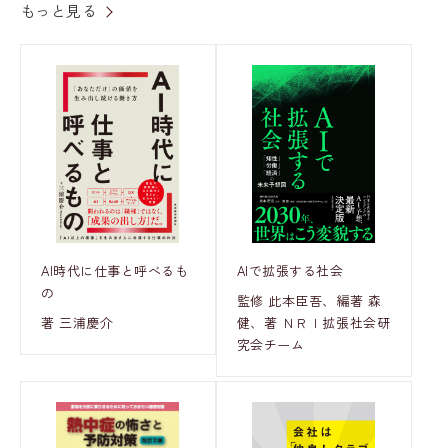
もっと見る
AI時代に仕事と呼べるも
AIで拡張する社会
の
監修 此本臣吾、編著 森
著 三浦慶介
健、著 ＮＲＩ拡張社会研
究会チーム