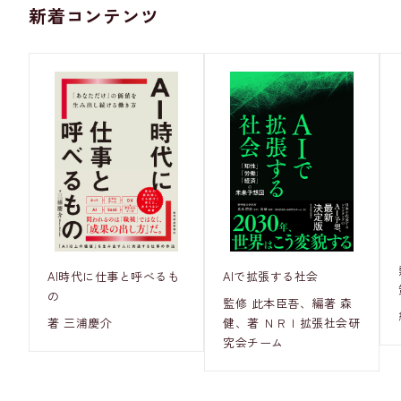
新着コンテンツ
AI時代に仕事と呼べるも
AIで拡張する社会
の
監修 此本臣吾、編著 森
著 三浦慶介
健、著 ＮＲＩ拡張社会研
究会チーム