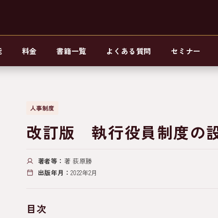
能
料金
書籍一覧
よくある質問
セミナー
人事制度
改訂版 執行役員制度の
著者等：
著 荻原勝
出版年月：
2022年2月
目次