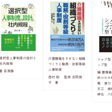
選択型人事制度の設計と
介護離職をさせない組織
ジョブ型
社内規程
づくりと職務・役割等級
ップ型
人事制度
著 荻原勝
編 慶應
西村 聡 監修 吉岡規
所ＨＲＭ
子 著
篤 濱口
天江 植
紳也 八