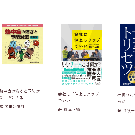
熱中症の怖さと予防対
会社は「仲良しクラブ」
社長のた
策 改訂２版
でいい
セツ
編 労働新聞社
著 橋本正徳
著 弁護士