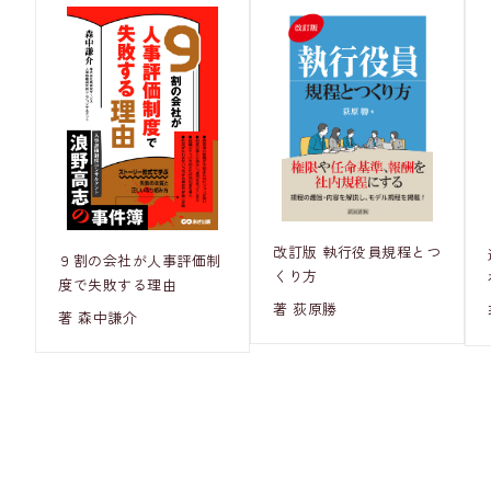
改訂版 執行役員規程とつ
９割の会社が人事評価制
くり方
度で失敗する理由
著 荻原勝
著 森中謙介