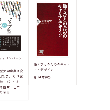
ｖｓメンバーシ
働くひとのためのキャリ
ア・デザイン
義塾大学産業研究
研究会、著 清家
著 金井壽宏
 桂一郎 中村
村 隆生 山本
代 充史