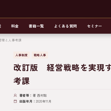
能
料金
書籍一覧
よくある質問
セミナー
管理と人事考課
人事制度
戦略人事
改訂版 経営戦略を実現
考課
著者等：
著 西村聡
出版年月：
2020年11月