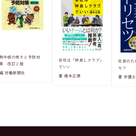
熱中症の怖さと予防対
会社は「仲良しクラブ」
社長のた
策 改訂２版
でいい
セツ
編 労働新聞社
著 橋本正徳
著 弁護士