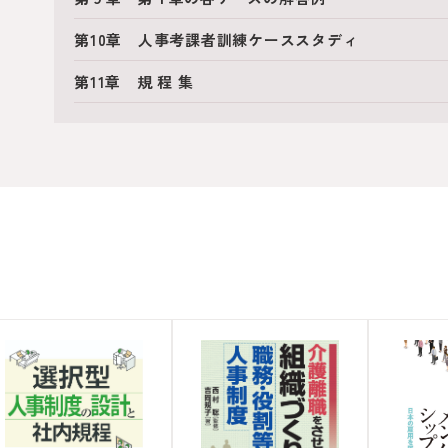
第10章 人事考課者訓練ケーススタディ
第11章 規 程 集