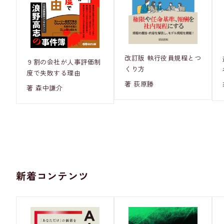
改訂版 執行役員規程とつ
９割の会社が人事評価制
くり方
度で失敗する理由
著 荻原勝
著 森中謙介
新着コンテンツ