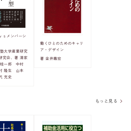
ｖｓメンバーシ
働くひとのためのキャリ
ア・デザイン
義塾大学産業研究
研究会、著 清家
著 金井壽宏
 桂一郎 中村
村 隆生 山本
代 充史
もっと見る