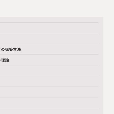
る
度の構築方法
の理論