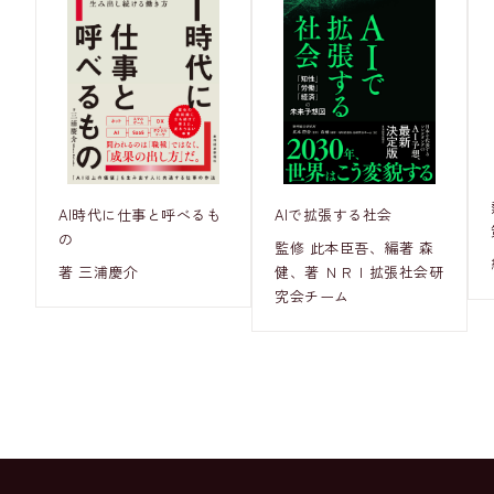
AI時代に仕事と呼べるも
AIで拡張する社会
の
監修 此本臣吾、編著 森
著 三浦慶介
健、著 ＮＲＩ拡張社会研
究会チーム