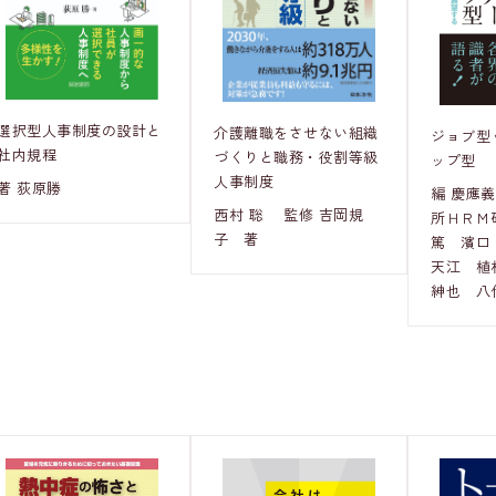
選択型人事制度の設計と
介護離職をさせない組織
ジョブ型
社内規程
づくりと職務・役割等級
ップ型
人事制度
著 荻原勝
編 慶應
西村 聡 監修 吉岡規
所ＨＲＭ
子 著
篤 濱口
天江 植
紳也 八