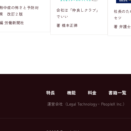
熱中症の怖さと予防対
会社は「仲良しクラブ」
社長のた
策 改訂２版
でいい
セツ
編 労働新聞社
著 橋本正徳
著 弁護士
特長
機能
料金
書籍一覧
運営会社（
Legal Technology
・
PeopleX Inc.
）