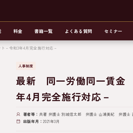
能
料金
書籍一覧
よくある質問
セミナー
ント－令和3年4月完全施行対応－
人事制度
最新 同一労働同一賃金 
年4月完全施行対応－
著者等：
共著 弁護士 別城信太郎 弁護士 山浦美紀 弁護士
出版年月：
2021年3月