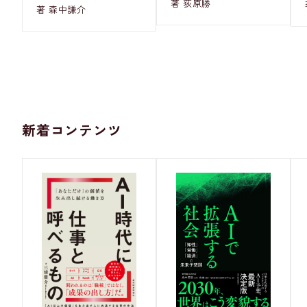
著 荻原勝
著 森中謙介
新着コンテンツ