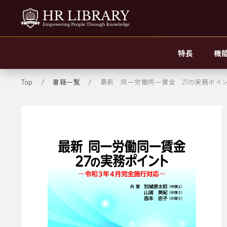
特長
機
Top
書籍一覧
最新 同一労働同一賃金 27の実務ポイ