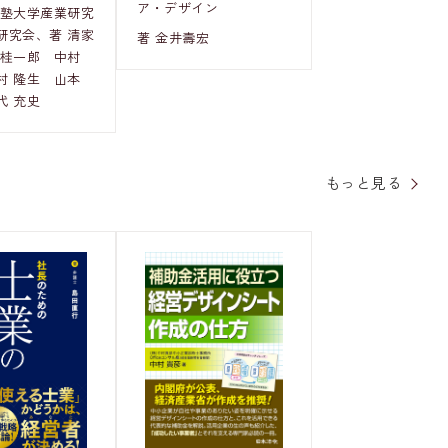
ア・デザイン
義塾大学産業研究
研究会、著 清家
著 金井壽宏
 桂一郎 中村
村 隆生 山本
代 充史
もっと見る