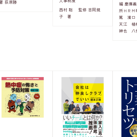
人事制度
著 荻原勝
編 慶應
西村 聡 監修 吉岡規
所ＨＲＭ
子 著
篤 濱口
天江 植
紳也 八