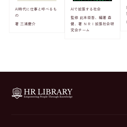
AI時代に仕事と呼べるも
AIで拡張する社会
の
監修 此本臣吾、編著 森
著 三浦慶介
健、著 ＮＲＩ拡張社会研
究会チーム