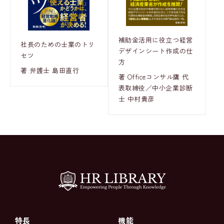
補助金活用に役立つ経営
社長のための士業のトリ
デザインシート作成の仕
セツ
方
著 弁護士 島田直行
著 Officeコンサル鷹 代
表取締役／中小企業診断
士 中村貴彦
特長
機能