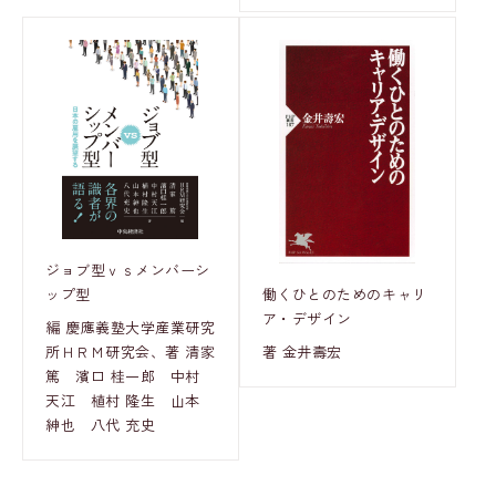
ジョブ型ｖｓメンバーシ
ップ型
働くひとのためのキャリ
ア・デザイン
編 慶應義塾大学産業研究
所ＨＲＭ研究会、著 清家
著 金井壽宏
篤 濱口 桂一郎 中村
天江 植村 隆生 山本
紳也 八代 充史