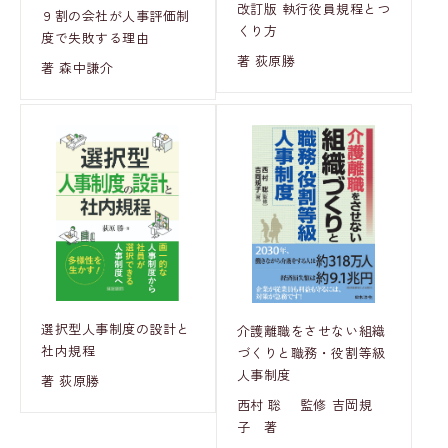
改訂版 執行役員規程とつ
９割の会社が人事評価制
くり方
度で失敗する理由
著 荻原勝
著 森中謙介
選択型人事制度の設計と
介護離職をさせない組織
社内規程
づくりと職務・役割等級
人事制度
著 荻原勝
西村 聡 監修 吉岡規
子 著