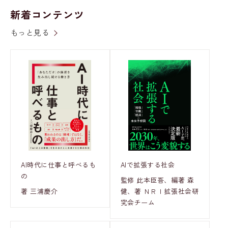
新着コンテンツ
もっと見る
AI時代に仕事と呼べるも
AIで拡張する社会
の
監修 此本臣吾、編著 森
著 三浦慶介
健、著 ＮＲＩ拡張社会研
究会チーム