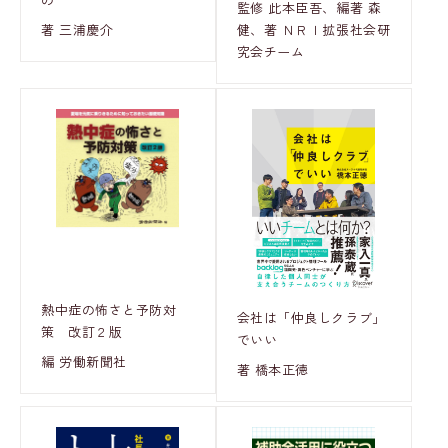
監修 此本臣吾、編著 森
著 三浦慶介
健、著 ＮＲＩ拡張社会研
究会チーム
熱中症の怖さと予防対
会社は「仲良しクラブ」
策 改訂２版
でいい
編 労働新聞社
著 橋本正徳