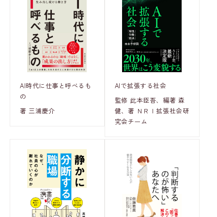
AI時代に仕事と呼べるも
AIで拡張する社会
の
監修 此本臣吾、編著 森
著 三浦慶介
健、著 ＮＲＩ拡張社会研
究会チーム