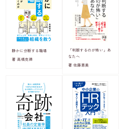
「判断するのが怖い」あ
静かに分断する職場
なたへ
著 高橋克徳
著 佐藤恵美