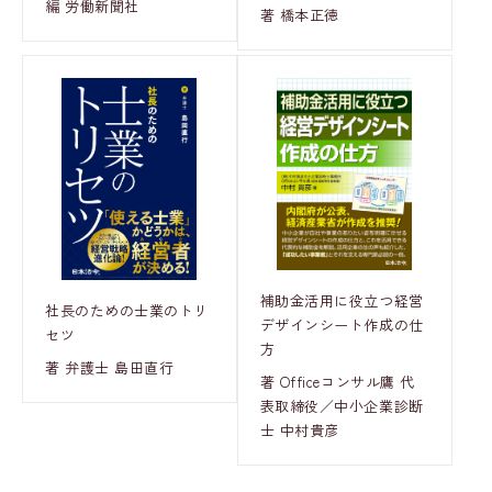
編 労働新聞社
著 橋本正徳
補助金活用に役立つ経営
社長のための士業のトリ
デザインシート作成の仕
セツ
方
著 弁護士 島田直行
著 Officeコンサル鷹 代
表取締役／中小企業診断
士 中村貴彦