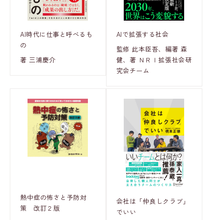
AI時代に仕事と呼べるも
AIで拡張する社会
の
監修 此本臣吾、編著 森
著 三浦慶介
健、著 ＮＲＩ拡張社会研
究会チーム
熱中症の怖さと予防対
会社は「仲良しクラブ」
策 改訂２版
でいい