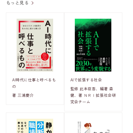
もっと見る
AI時代に仕事と呼べるも
AIで拡張する社会
の
監修 此本臣吾、編著 森
著 三浦慶介
健、著 ＮＲＩ拡張社会研
究会チーム