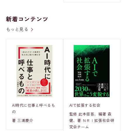
新着コンテンツ
もっと見る
AI時代に仕事と呼べるも
AIで拡張する社会
の
監修 此本臣吾、編著 森
著 三浦慶介
健、著 ＮＲＩ拡張社会研
究会チーム