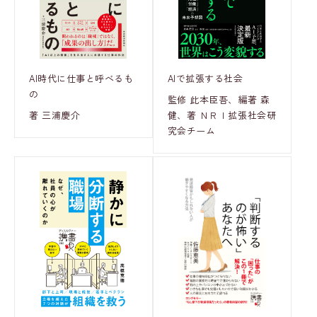
AI時代に仕事と呼べるも
AIで拡張する社会
の
監修 此本臣吾、編著 森
著 三浦慶介
健、著 ＮＲＩ拡張社会研
究会チーム