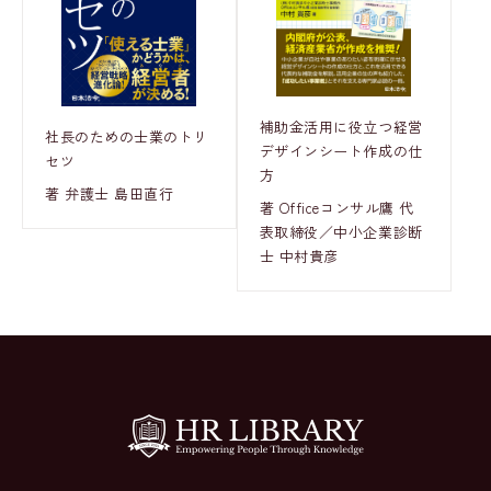
補助金活用に役立つ経営
社長のための士業のトリ
デザインシート作成の仕
セツ
方
著 弁護士 島田直行
著 Officeコンサル鷹 代
表取締役／中小企業診断
士 中村貴彦