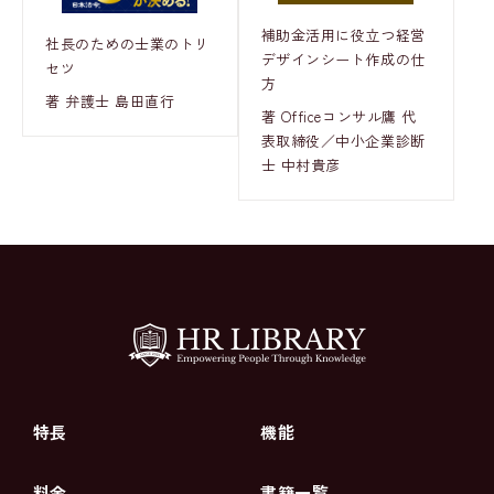
補助金活用に役立つ経営
社長のための士業のトリ
デザインシート作成の仕
セツ
方
著 弁護士 島田直行
著 Officeコンサル鷹 代
表取締役／中小企業診断
士 中村貴彦
特長
機能
料金
書籍一覧