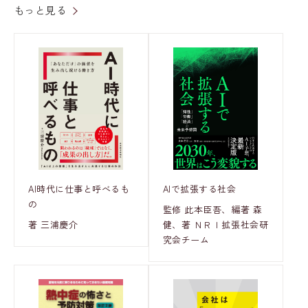
もっと見る
AI時代に仕事と呼べるも
AIで拡張する社会
の
監修 此本臣吾、編著 森
著 三浦慶介
健、著 ＮＲＩ拡張社会研
究会チーム