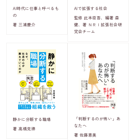
AI時代に仕事と呼べるも
AIで拡張する社会
の
監修 此本臣吾、編著 森
著 三浦慶介
健、著 ＮＲＩ拡張社会研
究会チーム
「判断するのが怖い」あ
静かに分断する職場
なたへ
著 高橋克徳
著 佐藤恵美