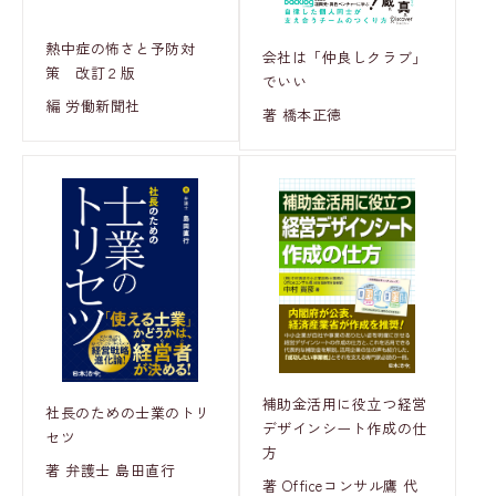
熱中症の怖さと予防対
会社は「仲良しクラブ」
策 改訂２版
でいい
編 労働新聞社
著 橋本正徳
補助金活用に役立つ経営
社長のための士業のトリ
デザインシート作成の仕
セツ
方
著 弁護士 島田直行
著 Officeコンサル鷹 代