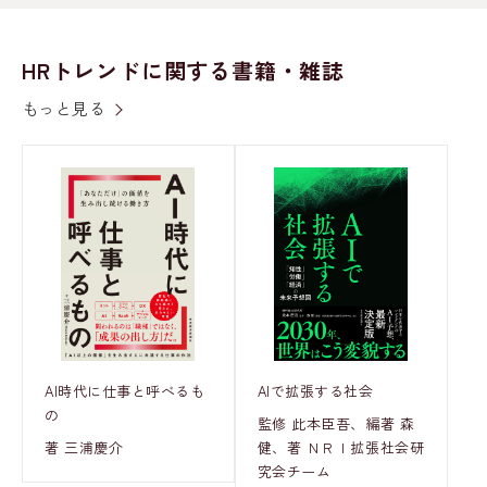
HRトレンドに関する書籍・雑誌
もっと見る
AI時代に仕事と呼べるも
AIで拡張する社会
の
監修 此本臣吾、編著 森
著 三浦慶介
健、著 ＮＲＩ拡張社会研
究会チーム