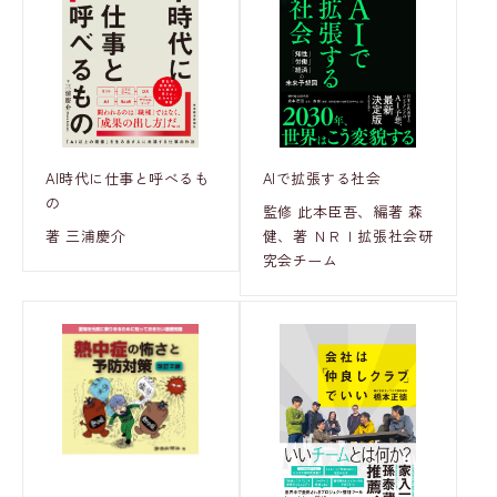
AI時代に仕事と呼べるも
AIで拡張する社会
の
監修 此本臣吾、編著 森
著 三浦慶介
健、著 ＮＲＩ拡張社会研
究会チーム