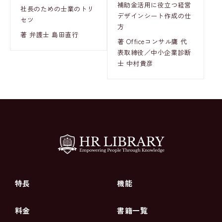
補助金活用に役立つ経営
社長のための士業のトリ
デザインシート作成の仕
セツ
方
著 弁護士 島田直行
著 Officeコンサル鷹 代
表取締役／中小企業診断
士 中村貴彦
特長
機能
料金
書籍一覧