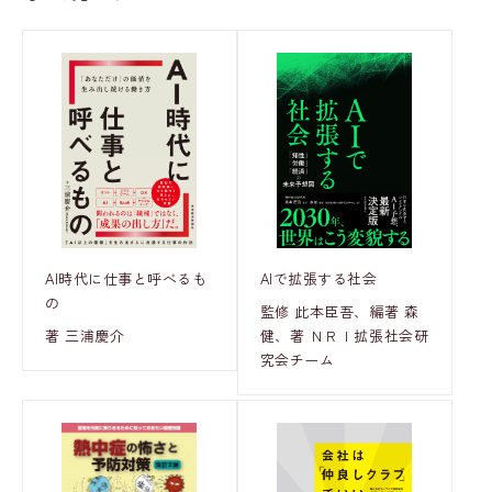
AI時代に仕事と呼べるも
AIで拡張する社会
の
監修 此本臣吾、編著 森
著 三浦慶介
健、著 ＮＲＩ拡張社会研
究会チーム