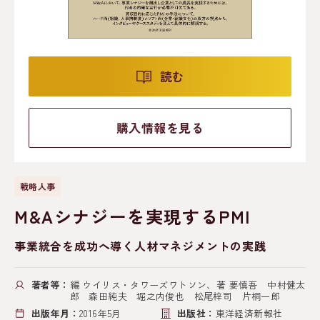
読む
購入情報を見る
戦略人事
M&Aシナジーを実現するPMI
事業統合を成功へ導く人材マネジメントの実践
著者等：
編 ウイリス・タワーズワトソン、著 要慎吾 中村健太
郎 森田純夫 堀之内俊也 松尾梓司 片桐一郎
出版年月：
2016年5月
出版社：
東洋経済新報社