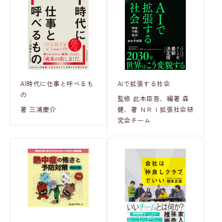
AI時代に仕事と呼べるも
AIで拡張する社会
の
監修 此本臣吾、編著 森
著 三浦慶介
健、著 ＮＲＩ拡張社会研
究会チーム