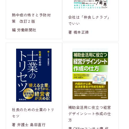
熱中症の怖さと予防対
会社は「仲良しクラブ」
策 改訂２版
でいい
編 労働新聞社
著 橋本正徳
補助金活用に役立つ経営
社長のための士業のトリ
デザインシート作成の仕
セツ
方
著 弁護士 島田直行
著 Officeコンサル鷹 代