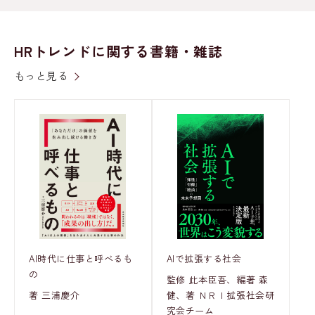
HRトレンドに関する書籍・雑誌
もっと見る
AI時代に仕事と呼べるも
AIで拡張する社会
の
監修 此本臣吾、編著 森
著 三浦慶介
健、著 ＮＲＩ拡張社会研
究会チーム