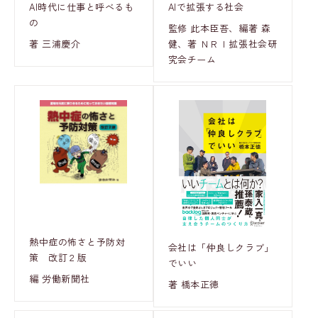
AI時代に仕事と呼べるも
AIで拡張する社会
の
監修 此本臣吾、編著 森
著 三浦慶介
健、著 ＮＲＩ拡張社会研
究会チーム
熱中症の怖さと予防対
会社は「仲良しクラブ」
策 改訂２版
でいい
編 労働新聞社
著 橋本正徳