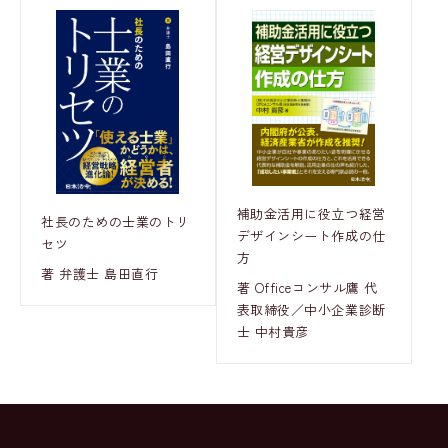
補助金活用に役立つ経営
社長のための士業のトリ
デザインシート作成の仕
セツ
方
著 弁護士 島田直行
著 Officeコンサル鷹 代
表取締役／中小企業診断
士 中村貴彦