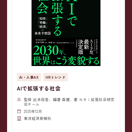
AI・人事AX
HRトレンド
AIで拡張する社会
監修 此本臣吾、編著 森健、著 ＮＲＩ拡張社会研究
会チーム
2025年12月
東洋経済新報社