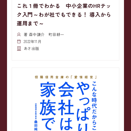
これ１冊でわかる 中小企業のHRテッ
ク入門～わが社でもできる！ 導入から
運用まで～
著 森中謙介 町田耕一
2022年11月
あさ出版