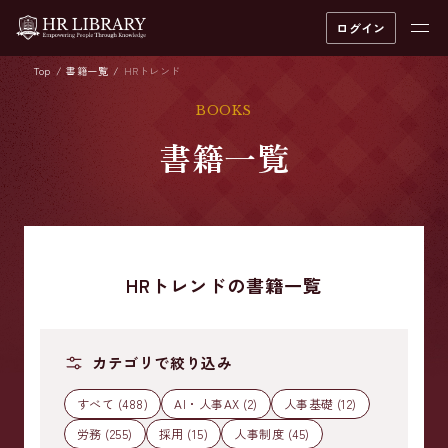
ログイン
Top
書籍一覧
HRトレンド
BOOKS
書籍一覧
HRトレンドの書籍一覧
カテゴリで絞り込み
すべて (488)
AI・人事AX (2)
人事基礎 (12)
労務 (255)
採用 (15)
人事制度 (45)