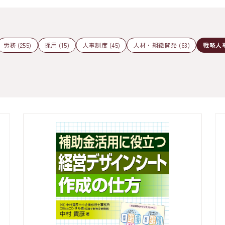
労務 (255)
採用 (15)
人事制度 (45)
人材・組織開発 (63)
戦略人事 