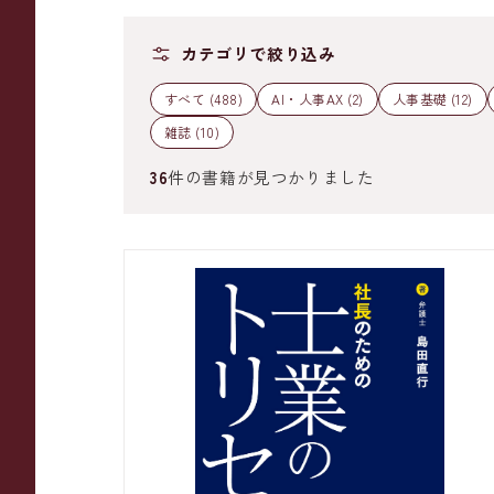
カテゴリで絞り込み
すべて (488)
AI・人事AX (2)
人事基礎 (12)
雑誌 (10)
36
件の書籍が見つかりました