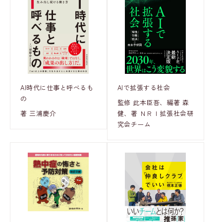
AI時代に仕事と呼べるも
AIで拡張する社会
の
監修 此本臣吾、編著 森
著 三浦慶介
健、著 ＮＲＩ拡張社会研
究会チーム