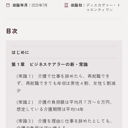
出版年月：
2023年7月
出版社：
ディスカヴァー・ト
ゥエンティワン
目次
はじめに
第１章 ビジネスケアラーの新・常識
(常識１) 介護で仕事を辞めたら、再就職でき
ず、再就職できても年収は男性４割、女性５割減
少
(常識２) 介護の負担額は平均月７万〜８万円、
想定している介護期間は平均14年
(常識３) 介護を理由に仕事を辞めたとしても、
介護の負担は逆に増える