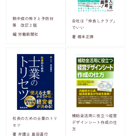
熱中症の怖さと予防対
会社は「仲良しクラブ」
策 改訂２版
でいい
編 労働新聞社
著 橋本正徳
補助金活用に役立つ経営
社長のための士業のトリ
デザインシート作成の仕
セツ
方
著 弁護士 島田直行